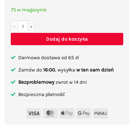
75 w magazynie
ilość Zimowa czapka z daszkiem chowanymi nausznikami z
Dodaj do koszyka
Darmowa dostawa od 65 zł
Zamów do
16:00
, wysyłka
w ten sam dzień
Bezproblemowy
zwrot w 14 dni
Bezpieczna płatność
Visa
MasterCard
Apple
Google
PayU
Pay
Pay