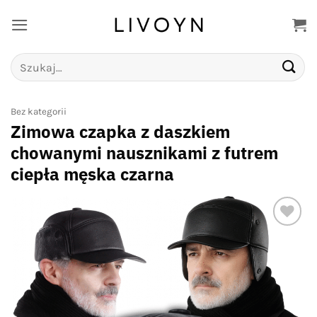
Przewiń
do
zawartości
Szukaj:
Bez kategorii
Zimowa czapka z daszkiem
chowanymi nausznikami z futrem
ciepła męska czarna
Add to
wishlist