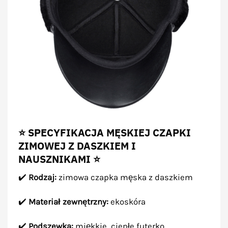
⭐ SPECYFIKACJA MĘSKIEJ CZAPKI
ZIMOWEJ Z DASZKIEM I
NAUSZNIKAMI ⭐
✔️
Rodzaj:
zimowa czapka męska z daszkiem
✔️
Materiał zewnętrzny:
ekoskóra
✔️
Podszewka:
miękkie, ciepłe futerko