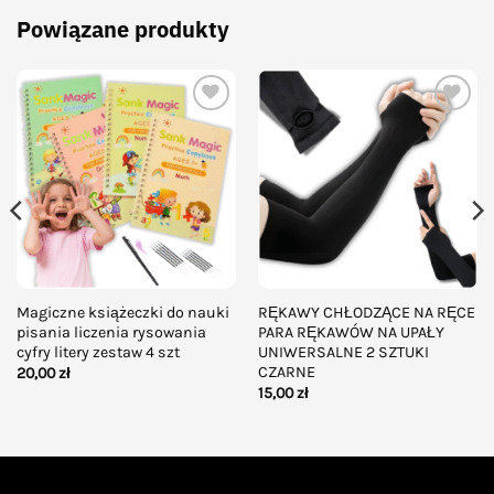
Powiązane produkty
Add to
Add to
wishlist
wishlist
Magiczne książeczki do nauki
RĘKAWY CHŁODZĄCE NA RĘCE
pisania liczenia rysowania
PARA RĘKAWÓW NA UPAŁY
cyfry litery zestaw 4 szt
UNIWERSALNE 2 SZTUKI
CZARNE
20,00
zł
15,00
zł