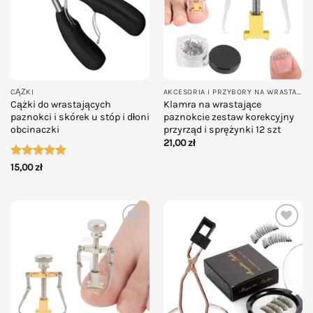
CĄŻKI
AKCESORIA I PRZYBORY NA WRASTAJĄCE PAZNOKCIE
Cążki do wrastających
Klamra na wrastające
paznokci i skórek u stóp i dłoni
paznokcie zestaw korekcyjny
obcinaczki
przyrząd i sprężynki 12 szt
21,00
zł
Oceniono
5
15,00
zł
na 5
Add to
Add to
wishlist
wishlist