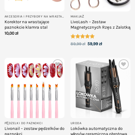
AKCESORIA I PRZYBORY NA WRASTAJĄCE PAZNOKCIE
MAKIJAŻ
Korektor na wrastające
LivoLash – Zestaw
paznokcie klamra stal
Magnetycznych Rzęs z Zalotką
10,00
zł
Oceniono
Pierwotna
5
Aktualna
89,99
zł
59,99
zł
cena
cena
na 5
wynosiła:
wynosi:
89,99 zł.
59,99 zł.
Add to
Add to
wishlist
wishlist
PĘDZELKI DO PAZNOKCI
URODA
Livonail – zestaw pędzelków do
Lokówka automatyczna do
paznokci
włosów ceramiczna obrotowa