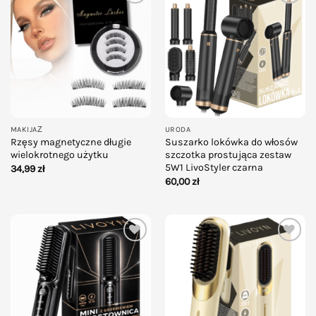
Add to
Add to
wishlist
wishlist
MAKIJAŻ
URODA
Rzęsy magnetyczne długie
Suszarko lokówka do włosów
wielokrotnego użytku
szczotka prostująca zestaw
5W1 LivoStyler czarna
34,99
zł
60,00
zł
Add to
Add to
wishlist
wishlist