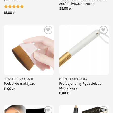
360°C LivoCurl czarna
55,00
zł
Oceniono
5
15,00
zł
na 5
Add to
Add to
wishlist
wishlist
PĘDZLE DO MAKIJAŻU
PĘDZLE I AKCESORIA
Profesjonalny Pędzelek do
Pędzel do makijażu
Mycia Rzęs
11,00
zł
9,99
zł