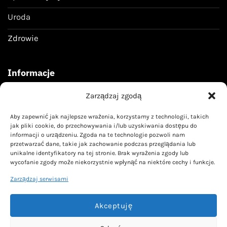
Uroda
Zdrowie
Informacje
Zarządzaj zgodą
Regulamin
Aby zapewnić jak najlepsze wrażenia, korzystamy z technologii, takich
Polityka prywatności
jak pliki cookie, do przechowywania i/lub uzyskiwania dostępu do
informacji o urządzeniu. Zgoda na te technologie pozwoli nam
przetwarzać dane, takie jak zachowanie podczas przeglądania lub
Kontakt
unikalne identyfikatory na tej stronie. Brak wyrażenia zgody lub
wycofanie zgody może niekorzystnie wpłynąć na niektóre cechy i funkcje.
kontakt@livoyn.pl
Zarządzaj serwisami
Akceptuję