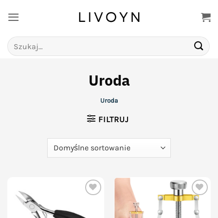
Przewiń
do
zawartości
Szukaj:
Uroda
Uroda
FILTRUJ
Add to
Add to
wishlist
wishlist