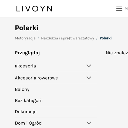
Przewiń
M
do
zawartości
Polerki
Motoryzacja
/
Narzędzia i sprzęt warsztatowy
/
Polerki
Przeglądaj
Nie znale
akcesoria
Akcesoria rowerowe
Balony
Bez kategorii
Dekoracje
Dom i Ogród