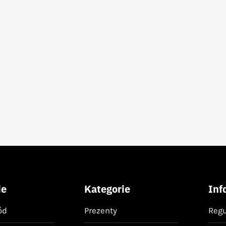
ie
Kategorie
Inf
ód
Prezenty
Reg