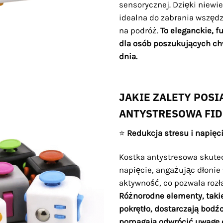
sensorycznej. Dzięki niew
idealna do zabrania wszędzi
na podróż.
To eleganckie, f
dla osób poszukujących chw
dnia.
JAKIE ZALETY POSI
ANTYSTRESOWA FID
⭐
Redukcja stresu i napięc
Kostka antystresowa skutec
napięcie, angażując dłonie
aktywność, co pozwala roz
Różnorodne elementy, takie 
pokrętło, dostarczają bodź
pomagają odwrócić uwagę o