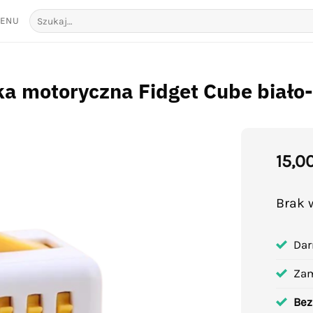
Szukaj:
ENU
a motoryczna Fidget Cube biało-
15,0
Add to
wishlist
Brak 
Dar
Za
Bez