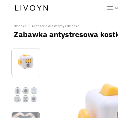
Przewiń
M
do
zawartości
Dziecko
/
Akcesoria dla mamy i dziecka
Zabawka antystresowa kostk