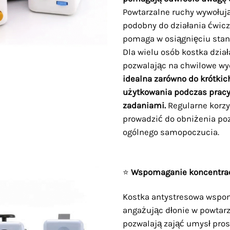
Powtarzalne ruchy wywołują
podobny do działania ćwic
pomaga w osiągnięciu stanu
Dla wielu osób kostka dział
pozwalając na chwilowe wy
idealna zarówno do krótkich
użytkowania podczas prac
zadaniami.
Regularne korzy
prowadzić do obniżenia po
ogólnego samopoczucia.
⭐
Wspomaganie koncentrac
Kostka antystresowa wspo
angażując dłonie w powtarz
pozwalają zająć umysł pro