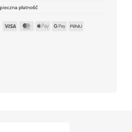
pieczna płatność
Visa
MasterCard
Apple
Google
PayU
Pay
Pay