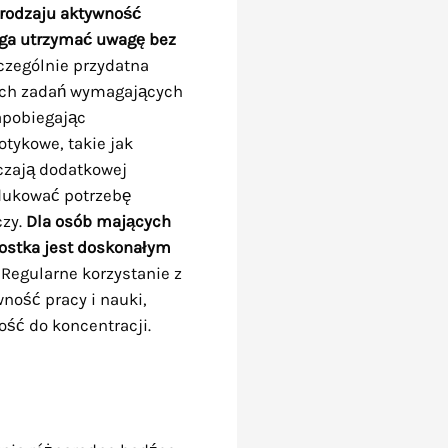
 rodzaju aktywność
aga utrzymać uwagę bez
czególnie przydatna
nych zadań wymagających
apobiegając
tykowe, takie jak
rczają dodatkowej
dukować potrzebę
czy.
Dla osób mających
kostka jest doskonałym
Regularne korzystanie z
ność pracy i nauki,
ość do koncentracji.