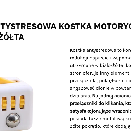
TYSTRESOWA KOSTKA MOTORYC
ŻÓŁTA
Kostka antystresowa to ko
redukcji napięcia i wspoma
utrzymane w biało-żółtej ko
stron oferuje inny element i
przełączniki, pokrętła – co
angażować dłonie w powtar
działania.
Na jednej ścianie
przełączniki do klikania, k
satysfakcjonujące wrażeni
posiada także metalową ku
żółte pokrętło, które dodaj