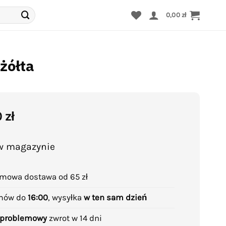
0,00
zł
żółta
0
zł
w magazynie
mowa dostawa od 65 zł
mów do
16:00
, wysyłka
w ten sam dzień
problemowy
zwrot w 14 dni