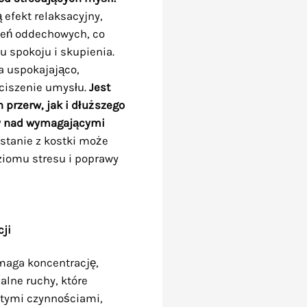
 efekt relaksacyjny,
zeń oddechowych, co
 spokoju i skupienia.
a uspokajająco,
ciszenie umysłu.
Jest
 przerw, jak i dłuższego
y nad wymagającymi
stanie z kostki może
ziomu stresu i poprawy
ji
maga koncentrację,
alne ruchy, które
stymi czynnościami,