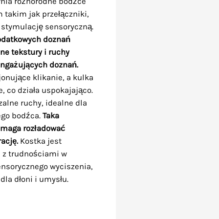
wnia różnorodne bodźce
takim jak przełączniki,
a stymulację sensoryczną.
dodatkowych doznań
ne tekstury i ruchy
angażujących doznań.
jonujące klikanie, a kulka
, co działa uspokajająco.
alne ruchy, idealne dla
łego bodźca.
Taka
omaga rozładować
ację.
Kostka jest
b z trudnościami w
ensorycznego wyciszenia,
dla dłoni i umysłu.