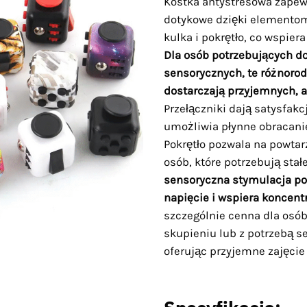
Kostka antystresowa zape
dotykowe dzięki elementom 
kulka i pokrętło, co wspier
Dla osób potrzebujących 
sensorycznych, te różnorod
dostarczają przyjemnych, 
Przełączniki dają satysfakc
umożliwia płynne obracanie
Pokrętło pozwala na powtarz
osób, które potrzebują sta
sensoryczna stymulacja p
napięcie i wspiera koncentr
szczególnie cenna dla osó
skupieniu lub z potrzebą s
oferując przyjemne zajęcie 