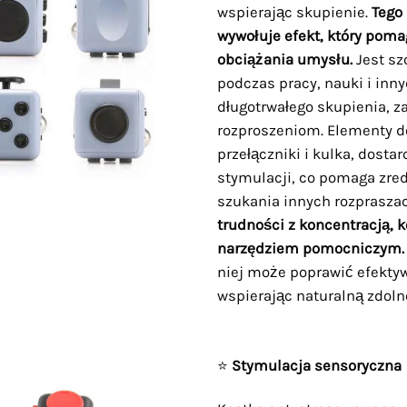
wspierając skupienie.
Tego
wywołuje efekt, który pom
obciążania umysłu.
Jest sz
podczas pracy, nauki i in
długotrwałego skupienia, z
rozproszeniom. Elementy do
przełączniki i kulka, dosta
stymulacji, co pomaga zre
szukania innych rozprasza
trudności z koncentracją, 
narzędziem pomocniczym.
niej może poprawić efektyw
wspierając naturalną zdoln
⭐
Stymulacja sensoryczna