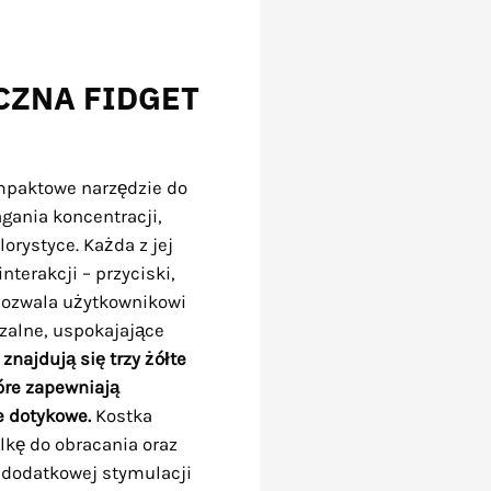
ZNA FIDGET
mpaktowe narzędzie do
gania koncentracji,
lorystyce. Każda z jej
nterakcji – przyciski,
 pozwala użytkownikowi
zalne, uspokajające
 znajdują się trzy żółte
tóre zapewniają
e dotykowe.
Kostka
lkę do obracania oraz
ą dodatkowej stymulacji