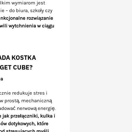
ielkim wymiarom jest
e – do biura, szkoły czy
unkcjonalne rozwiązanie
ili wytchnienia w ciągu
ADA KOSTKA
GET CUBE?
ia
znie redukuje stres i
 w prostą, mechaniczną
ładować nerwową energię.
jak przełączniki, kulka i
ców dotykowych, które
d stresujących myśli.