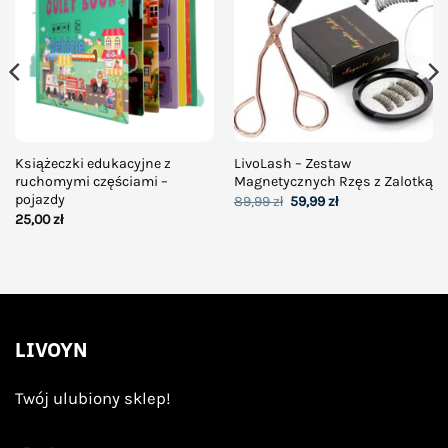
wishlist
wishlist
Książeczki edukacyjne z
LivoLash – Zestaw
ruchomymi częściami –
Magnetycznych Rzęs z Zalotką
pojazdy
Pierwotna
Aktualna
89,99
zł
59,99
zł
cena
cena
25,00
zł
wynosiła:
wynosi:
89,99 zł.
59,99 zł.
LIVOYN
Twój ulubiony sklep!