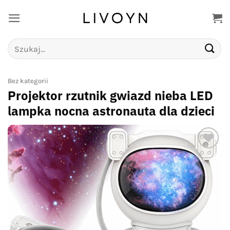
Przewiń
do
zawartości
Szukaj:
Bez kategorii
Projektor rzutnik gwiazd nieba LED
lampka nocna astronauta dla dzieci
Add to
wishlist