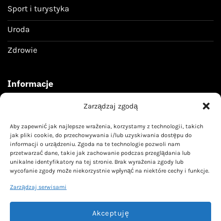
Sport i turystyka
Uroda
Zdrowie
Informacje
Zarządzaj zgodą
Regulamin
Aby zapewnić jak najlepsze wrażenia, korzystamy z technologii, takich
Polityka prywatności
jak pliki cookie, do przechowywania i/lub uzyskiwania dostępu do
informacji o urządzeniu. Zgoda na te technologie pozwoli nam
przetwarzać dane, takie jak zachowanie podczas przeglądania lub
Kontakt
unikalne identyfikatory na tej stronie. Brak wyrażenia zgody lub
wycofanie zgody może niekorzystnie wpłynąć na niektóre cechy i funkcje.
kontakt@livoyn.pl
Zarządzaj serwisami
Akceptuję