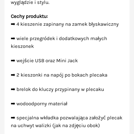
wyglądzie i stylu.
Cechy produktu:
➡️ 4 kieszenie zapinany na zamek błyskawiczny
➡️ wiele przegródek i dodatkowych małych
kieszonek
➡️ wejście USB oraz Mini Jack
➡️ 2 kieszonki na napój po bokach plecaka
➡️ brelok do kluczy przypinany w plecaku
➡️ wodoodporny materiał
➡️ specjalna wkładka pozwalająca założyć plecak
na uchwyt walizki (jak na zdjęciu obok)