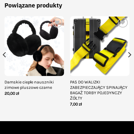
Powiązane produkty
Add to
Add to
wishlist
wishlist
Damskie ciepłe nauszniki
PAS DO WALIZKI
zimowe pluszowe czarne
ZABEZPIECZAJĄCY SPINAJĄCY
BAGAŻ TORBY POJEDYNCZY
20,00
zł
ŻÓŁTY
7,00
zł