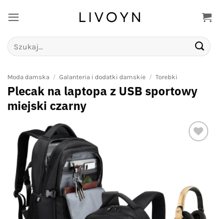
Przewiń
do
zawartości
Szukaj:
Moda damska
/
Galanteria i dodatki damskie
/
Torebki
Plecak na laptopa z USB sportowy
miejski czarny
Add to
wishlist