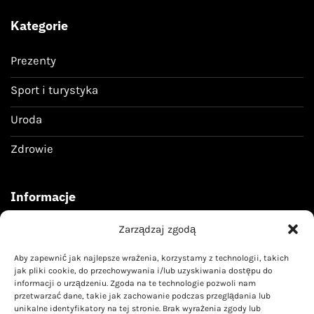
Kategorie
Prezenty
Sport i turystyka
Uroda
Zdrowie
Informacje
Zarządzaj zgodą
Regulamin
Aby zapewnić jak najlepsze wrażenia, korzystamy z technologii, takich
Polityka prywatności
jak pliki cookie, do przechowywania i/lub uzyskiwania dostępu do
informacji o urządzeniu. Zgoda na te technologie pozwoli nam
przetwarzać dane, takie jak zachowanie podczas przeglądania lub
Kontakt
unikalne identyfikatory na tej stronie. Brak wyrażenia zgody lub