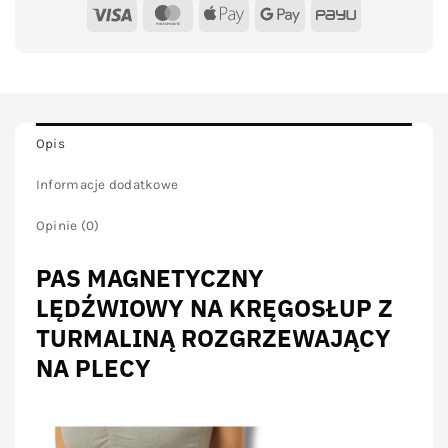
Visa
MasterCard
Apple
Google
PayU
Pay
Pay
Opis
Informacje dodatkowe
Opinie (0)
PAS MAGNETYCZNY
LĘDŹWIOWY NA KRĘGOSŁUP Z
TURMALINĄ ROZGRZEWAJĄCY
NA PLECY