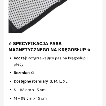
⭐ SPECYFIKACJA PASA
MAGNETYCZNEGO NA KRĘGOSŁUP ⭐
Rodzaj:
Rozgrzewający pas na kręgosłup i
plecy
Rozmiar:
XL
Dostępne rozmiary
: S, M, L, XL
S – 95 cm x 15 cm
M – 98 cm x 15 cm