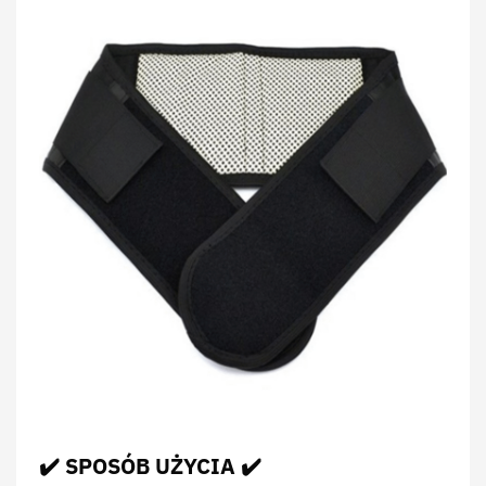
✔️ SPOSÓB UŻYCIA ✔️