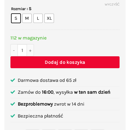
WYCZYŚĆ
: S
Rozmiar
S
M
L
XL
112 w magazynie
ilość Pas magnetyczny lędźwiowy na kręgosłup z turmaliną 
Dodaj do koszyka
Darmowa dostawa od 65 zł
Zamów do
16:00
, wysyłka
w ten sam dzień
Bezproblemowy
zwrot w 14 dni
Bezpieczna płatność