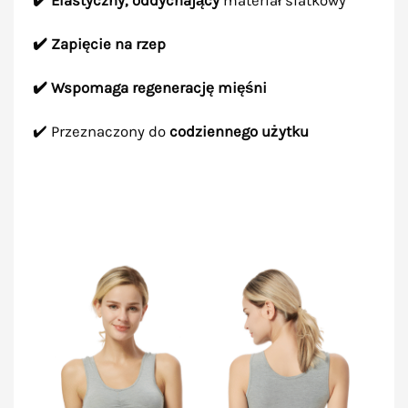
✔️ Elastyczny, oddychający
materiał siatkowy
✔️ Zapięcie na rzep
✔️ Wspomaga regenerację mięśni
✔️ Przeznaczony do
codziennego użytku