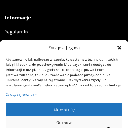
Informacje
Regulamin
Polityka prywatności
Zarządzaj zgodą
Aby zapewnić jak najlepsze wrażenia, korzystamy z technologii, takich
Kontakt
jak pliki cookie, do przechowywania i/lub uzyskiwania dostępu do
informacji o urządzeniu. Zgoda na te technologie pozwoli nam
przetwarzać dane, takie jak zachowanie podczas przeglądania lub
kontakt@livoyn.pl
unikalne identyfikatory na tej stronie. Brak wyrażenia zgody lub
wycofanie zgody może niekorzystnie wpłynąć na niektóre cechy i funkcje.
Zarządzaj serwisami
Akceptuję
Wszelkie prawa zastrzeżone Livoyn.pl
Odmów