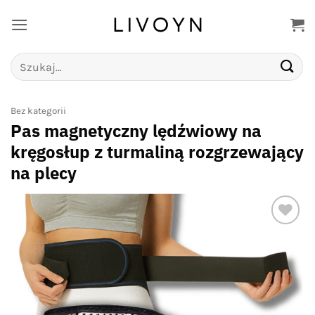
Przewiń
do
zawartości
Szukaj:
Bez kategorii
Pas magnetyczny lędźwiowy na
kręgosłup z turmaliną rozgrzewający
na plecy
Add to
wishlist