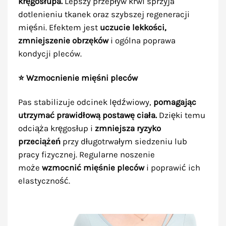
kręgosłupa.
Lepszy przepływ krwi sprzyja
dotlenieniu tkanek oraz szybszej regeneracji
mięśni. Efektem jest
uczucie lekkości,
zmniejszenie obrzęków
i ogólna poprawa
kondycji pleców.
⭐ Wzmocnienie mięśni pleców
Pas stabilizuje odcinek lędźwiowy,
pomagając
utrzymać prawidłową postawę ciała.
Dzięki temu
odciąża kręgosłup i
zmniejsza ryzyko
przeciążeń
przy długotrwałym siedzeniu lub
pracy fizycznej. Regularne noszenie
może
wzmocnić mięśnie pleców
i poprawić ich
elastyczność.