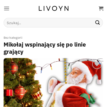
Przewiń
do
zawartości
Szukaj:
Bez kategorii
Mikołaj wspinający się po linie
grający
Add to
wishlist