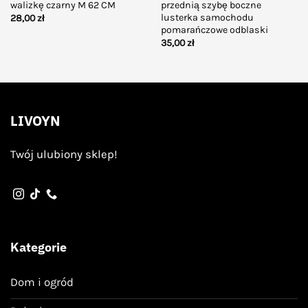
walizkę czarny M 62 CM
przednią szybę boczne
lusterka samochodu
28,00
zł
pomarańczowe odblaski
35,00
zł
LIVOYN
Twój ulubiony sklep!
Kategorie
Dom i ogród