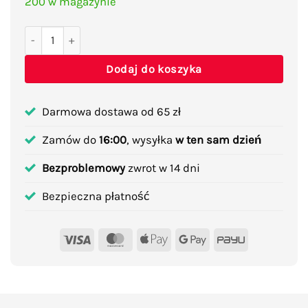
200 w magazynie
ilość Mikołaj wspinający się po linie grający
Dodaj do koszyka
Darmowa dostawa od 65 zł
Zamów do
16:00
, wysyłka
w ten sam dzień
Bezproblemowy
zwrot w 14 dni
Bezpieczna płatność
Visa
MasterCard
Apple
Google
PayU
Pay
Pay