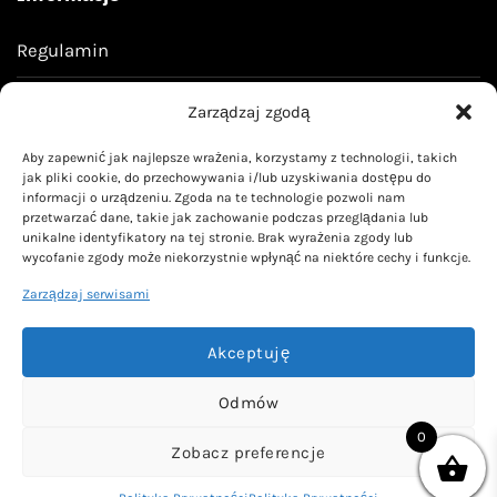
Regulamin
Polityka prywatności
Zarządzaj zgodą
Aby zapewnić jak najlepsze wrażenia, korzystamy z technologii, takich
Kontakt
jak pliki cookie, do przechowywania i/lub uzyskiwania dostępu do
informacji o urządzeniu. Zgoda na te technologie pozwoli nam
przetwarzać dane, takie jak zachowanie podczas przeglądania lub
kontakt@livoyn.pl
unikalne identyfikatory na tej stronie. Brak wyrażenia zgody lub
wycofanie zgody może niekorzystnie wpłynąć na niektóre cechy i funkcje.
Zarządzaj serwisami
Akceptuję
Wszelkie prawa zastrzeżone Livoyn.pl
Odmów
0
Zobacz preferencje