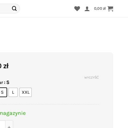
0,00
zł
0
zł
WYCZYŚĆ
: S
ar
S
L
XXL
magazynie
Majtki menstruacyjne nieprzeciekające różowe