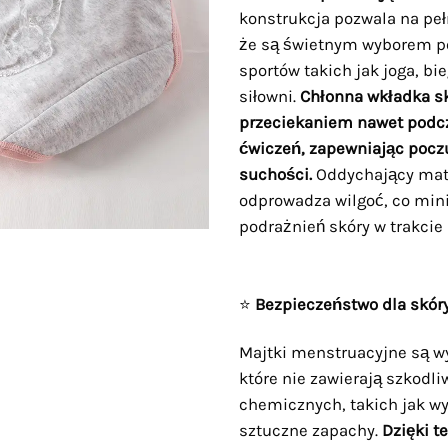
konstrukcja pozwala na peł
że są świetnym wyborem p
sportów takich jak joga, bie
siłowni.
Chłonna wkładka sk
przeciekaniem nawet podc
ćwiczeń, zapewniając pocz
suchości.
Oddychający mat
odprowadza wilgoć, co min
podrażnień skóry w trakcie
⭐
Bezpieczeństwo dla skór
Majtki menstruacyjne są w
które nie zawierają szkodl
chemicznych, takich jak wy
sztuczne zapachy.
Dzięki t