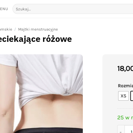
Szukaj:
ENU
damskie
/
Majtki menstruacyjne
eciekające różowe
18,0
Add to
wishlist
Rozmi
XS
25 w 
ilość 