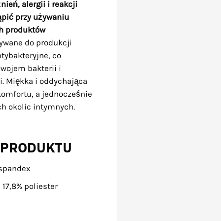
ień, alergii i reakcji
ąpić przy używaniu
ch produktów
ywane do produkcji
tybakteryjne, co
wojem bakterii i
. Miękka i oddychająca
komfortu, a jednocześnie
ch okolic intymnych.
 PRODUKTU
 spandex
17,8% poliester