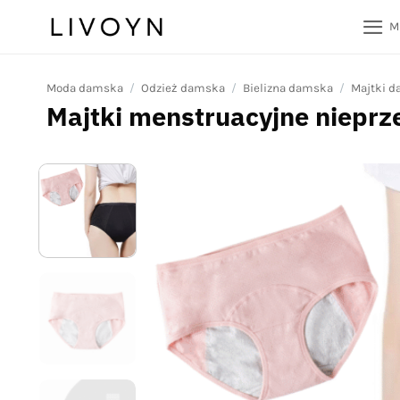
Przewiń
M
do
zawartości
Moda damska
/
Odzież damska
/
Bielizna damska
/
Majtki 
Majtki menstruacyjne nieprz