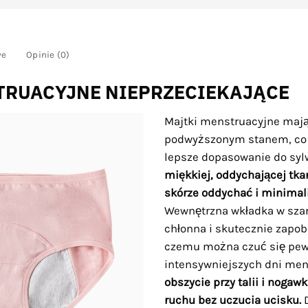
we
Opinie (0)
TRUACYJNE NIEPRZECIEKAJĄCE
Majtki menstruacyjne mają 
podwyższonym stanem, co 
lepsze dopasowanie do syl
miękkiej, oddychającej tka
skórze oddychać i minimali
Wewnętrzna wkładka w szar
chłonna i skutecznie zapob
czemu można czuć się pewn
intensywniejszych dni mens
obszycie przy talii i noga
ruchu bez uczucia ucisku.
D