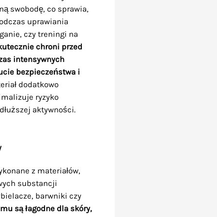
ną swobodę, co sprawia,
odczas uprawiania
ganie, czy treningi na
utecznie chroni przed
zas intensywnych
ucie bezpieczeństwa i
eriał dodatkowo
imalizuje ryzyko
 dłuższej aktywności.
y
ykonane z materiałów,
iwych substancji
bielacze, barwniki czy
emu są łagodne dla skóry,