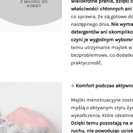
wielokrotne pranie, dzięki
właściwości chłonnych ani 
co sprawia, że są gotowe 
następnego dnia.
Nie wyma
detergentów ani skomplikow
czyni je wygodnym wyborem
temu utrzymanie majtek w c
bezproblemowe, co dodatk
praktyczność.
⭐
Komfort podczas aktywno
Majtki menstruacyjne zosta
myślą o aktywnym stylu życ
wykończenia, które idealnie
Dzięki temu pozostają na 
ruchu, nie powodując ucisk