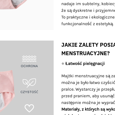
nadaje im subtelny, kobiecy
że są dyskretne i przyjemn
To praktyczne i ekologiczne
funkcjonalność z estetyką.
JAKIE ZALETY POSI
MENSTRUACYJNE?
⭐
Łatwość pielęgnacji
Majtki menstruacyjne są za
można je było łatwo czyścić
pralce. Wystarczy je przep
przed praniem, aby usunąć r
następnie można je wyprać
Materiały, z których są wy