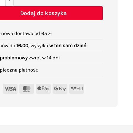
Dodaj do koszyka
mowa dostawa od 65 zł
mów do
16:00
, wysyłka
w ten sam dzień
problemowy
zwrot w 14 dni
pieczna płatność
Visa
MasterCard
Apple
Google
PayU
Pay
Pay