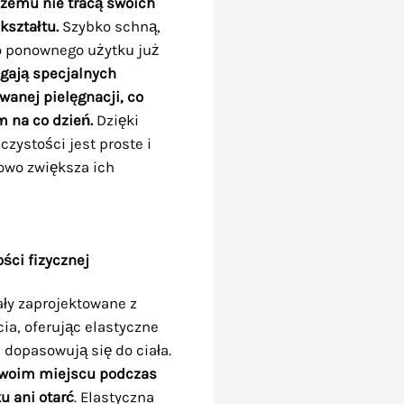
 czemu nie tracą swoich
kształtu.
Szybko schną,
do ponownego użytku już
gają specjalnych
anej pielęgnacji, co
 na co dzień.
Dzięki
zystości jest proste i
owo zwiększa ich
ści fizycznej
ły zaprojektowane z
ia, oferując elastyczne
 dopasowują się do ciała.
swoim miejscu podczas
u ani otarć
. Elastyczna