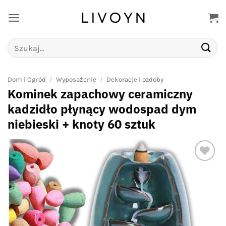
Przewiń
do
zawartości
Szukaj:
Dom i Ogród
/
Wyposażenie
/
Dekoracje i ozdoby
Kominek zapachowy ceramiczny
kadzidło płynący wodospad dym
niebieski + knoty 60 sztuk
Add to
wishlist