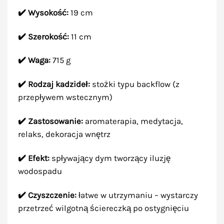
✔️ Wysokość:
19 cm
✔️ Szerokość:
11 cm
✔️ Waga:
715 g
✔️ Rodzaj kadzideł:
stożki typu backflow (z
przepływem wstecznym)
✔️ Zastosowanie:
aromaterapia, medytacja,
relaks, dekoracja wnętrz
✔️ Efekt:
spływający dym tworzący iluzję
wodospadu
✔️ Czyszczenie:
łatwe w utrzymaniu – wystarczy
przetrzeć wilgotną ściereczką po ostygnięciu