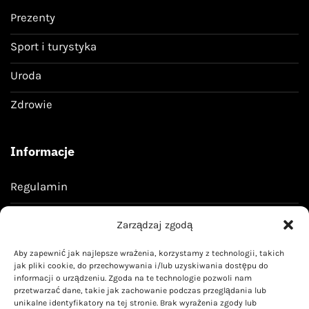
Prezenty
Sport i turystyka
Uroda
Zdrowie
Informacje
Regulamin
Polityka prywatności
Zarządzaj zgodą
Aby zapewnić jak najlepsze wrażenia, korzystamy z technologii, takich
Kontakt
jak pliki cookie, do przechowywania i/lub uzyskiwania dostępu do
informacji o urządzeniu. Zgoda na te technologie pozwoli nam
przetwarzać dane, takie jak zachowanie podczas przeglądania lub
kontakt@livoyn.pl
unikalne identyfikatory na tej stronie. Brak wyrażenia zgody lub