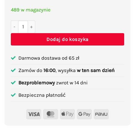
489 w magazynie
ilość Kominek zapachowy ceramiczny kadzidło płynący wod
Dodaj do koszyka
Darmowa dostawa od 65 zł
Zamów do
16:00
, wysyłka
w ten sam dzień
Bezproblemowy
zwrot w 14 dni
Bezpieczna płatność
Visa
MasterCard
Apple
Google
PayU
Pay
Pay