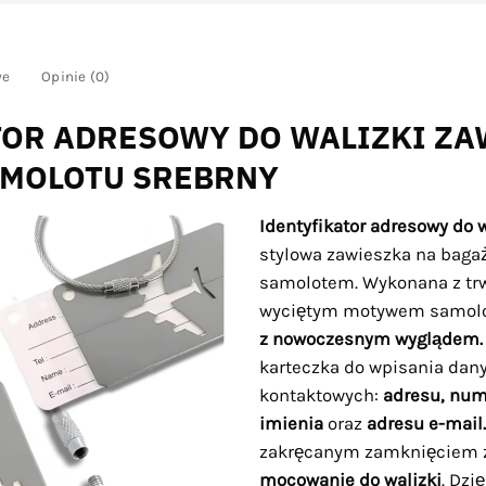
we
Opinie (0)
TOR ADRESOWY DO WALIZKI ZA
AMOLOTU SREBRNY
Identyfikator adresowy do w
stylowa zawieszka na baga
samolotem. Wykonana z tr
wyciętym motywem samol
z nowoczesnym wyglądem.
karteczka do wpisania dan
kontaktowych:
adresu, num
imienia
oraz
adresu e-mail.
zakręcanym zamknięciem
mocowanie do walizki
. Dz