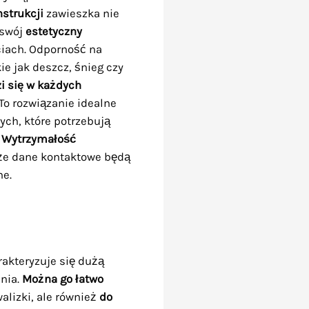
nstrukcji
zawieszka nie
 swój
estetyczny
ciach. Odporność na
ie jak deszcz, śnieg czy
i się w każdych
 To rozwiązanie idealne
ych, które potrzebują
.
Wytrzymałość
że dane kontaktowe będą
ne.
rakteryzuje się dużą
nia.
Można go łatwo
walizki, ale również
do