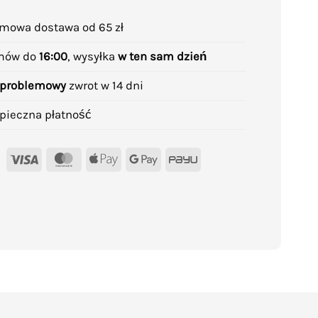
mowa dostawa od 65 zł
mów do
16:00
, wysyłka
w ten sam dzień
problemowy
zwrot w 14 dni
pieczna płatność
Visa
MasterCard
Apple
Google
PayU
Pay
Pay