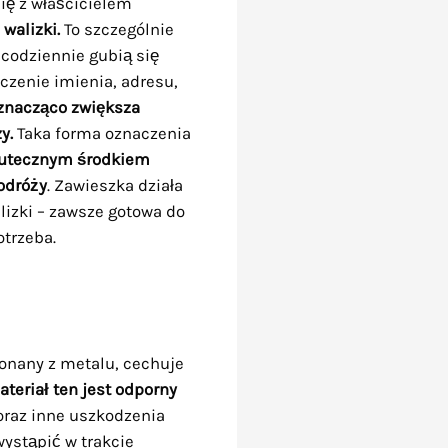
ię z właścicielem
walizki.
To szczególnie
 codziennie gubią się
czenie imienia, adresu,
znacząco zwiększa
y.
Taka forma oznaczenia
utecznym środkiem
odróży
. Zawieszka działa
lizki – zawsze gotowa do
otrzeba.
onany z metalu, cechuje
ateriał ten jest odporny
raz inne uszkodzenia
ystąpić w trakcie