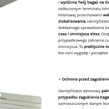
i
wyróżnia Twój bagaż na tl
zatłoczonym terminalu lotn
hotelowej przechowalni
wal
zlokalizowania.
Identyfikat
dokładnego sprawdzania ka
czas i zmniejsza stres.
Dzię
przypadkowego zabrania cud
zmniejsza. To
praktyczne r
kto ceni wygodę i porządek
⭐
Ochrona przed zagubien
Identyfikator adresowy
peł
przypadku zagubienia baga
zamieszczonym danym kon