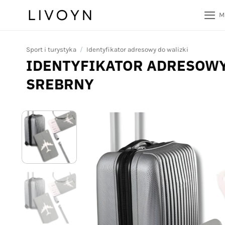
Przewiń
M
do
zawartości
Sport i turystyka
/
Identyfikator adresowy do walizki
IDENTYFIKATOR ADRESOWY
SREBRNY