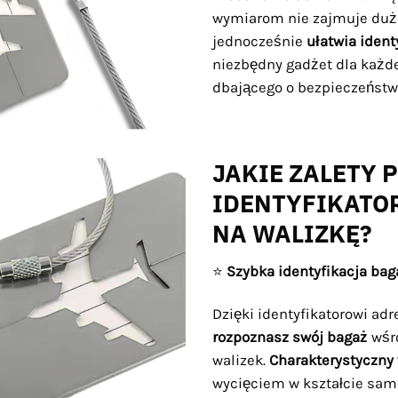
wymiarom nie zajmuje dużo
jednocześnie
ułatwia ident
niezbędny gadżet dla każd
dbającego o bezpieczeństw
JAKIE ZALETY 
IDENTYFIKATO
NA WALIZKĘ?
⭐
Szybka identyfikacja ba
Dzięki identyfikatorowi a
rozpoznasz swój bagaż
wśr
walizek.
Charakterystyczny
wycięciem w kształcie sam