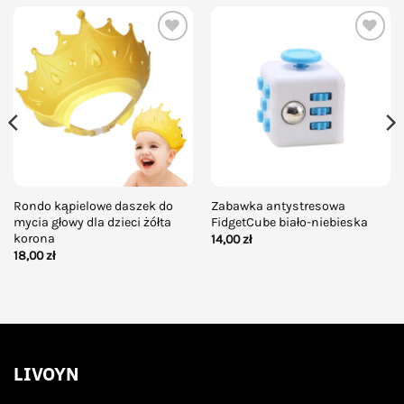
Add to
Add to
wishlist
wishlist
Rondo kąpielowe daszek do
Zabawka antystresowa
mycia głowy dla dzieci żółta
FidgetCube biało-niebieska
korona
14,00
zł
18,00
zł
LIVOYN