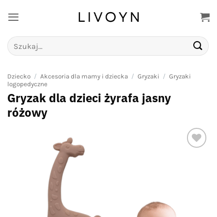
Przewiń
do
zawartości
Szukaj:
Dziecko
/
Akcesoria dla mamy i dziecka
/
Gryzaki
/
Gryzaki
logopedyczne
Gryzak dla dzieci żyrafa jasny
różowy
Add to
wishlist